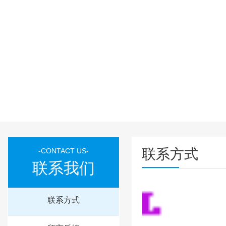
联系方式
-CONTACT US-
联系我们
联系方式